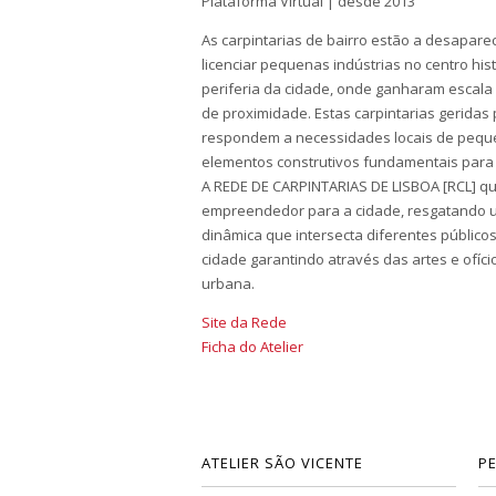
Plataforma Virtual | desde 2013
As carpintarias de bairro estão a desaparec
licenciar pequenas indústrias no centro hi
periferia da cidade, onde ganharam escala 
de proximidade. Estas carpintarias geridas 
respondem a necessidades locais de peque
elementos construtivos fundamentais para 
A REDE DE CARPINTARIAS DE LISBOA [RCL] quer
empreendedor para a cidade, resgatando um
dinâmica que intersecta diferentes públicos
cidade garantindo através das artes e ofíc
urbana.
Site da Rede
Ficha do Atelier
ATELIER SÃO VICENTE
P