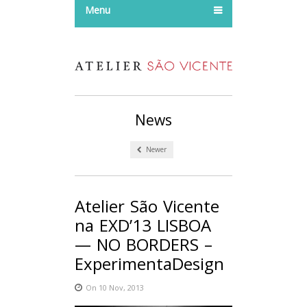
Menu
News
Newer
Atelier São Vicente
na EXD’13 LISBOA
— NO BORDERS –
ExperimentaDesign
On 10 Nov, 2013