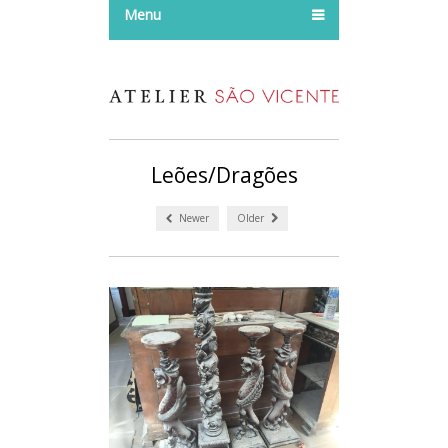
Menu
Leões/Dragões
Newer
Older